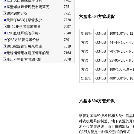
12米大口径螺旋焊管16
7762
厚壁螺旋焊管现货市场莱芜
7751
100*200*3.75
7751
六盘水304方管现货
天津Q345B矩形管多少
7720
20×12矩形管每米重量
7697
1200直径焊接管价格-
7540
矩形管
Q345B
100*150*3.0-12
Q235方矩管每米价格
7391
方管
Q345B
44×44×1.0～4.5
1016螺旋钢管每米理论
7319
方管
Q345B
70×70×2.0～6.0
无缝钢管用在耐压管系的管
7164
浙江不锈钢方管38×38
7079
方管
Q345B
95×95×2.0～8.0
方管
Q345B
180×180×6.0～1
矩形管
Q345B
400*600*6.0-16
六盘水304方管知识
钢管对国民经济发展和人类生活品
种农机用具的制造、地下资源的开
术不仅发展迅速，而且推陈出新，
Q235方管是一种截空形式的管式