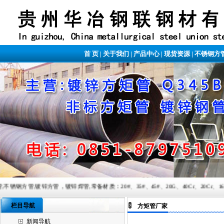
首 页
|
关于我们
|
产品中心
|
现货资源
|
不锈钢方
镀锌焊管,常备材质：20#、35#、45#、20G、40Cr、20Cr、16Mn-45Mn、27SiMn、
栏目导航
方矩管厂家
新闻导航