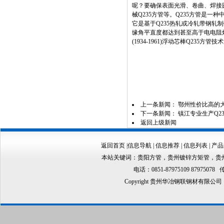
呢？要确保表面光滑、卷曲、焊接圆
械Q235方管等。Q235方管是
它是基于Q235热轧或冷轧带钢轧
缘角平直度都达到甚至高于电电阻焊接冷
(1934-1961)浮动芯棒Q235方
上一条新闻：
鄂州性价比高的
下一条新闻：
镇江专业生产Q2
返回上级新闻
返回首页
|
信息导航
|
信息推荐
|
信息列表
|
产品
本站关键词：
贵阳方管
，
贵州镀锌方矩管
，
贵
电话：0851-87975109 87975078 
Copyright 贵州华冶钢联钢材有限公