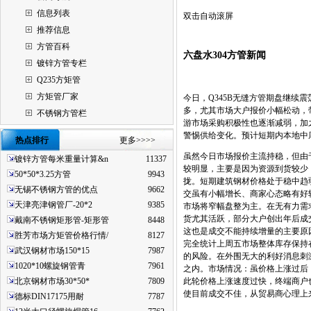
信息列表
双击自动滚屏
推荐信息
方管百科
六盘水304方管新闻
镀锌方管专栏
Q235方矩管
方矩管厂家
今日，Q345B无缝方管期盘继
多，尤其市场大户报价小幅松动，
不锈钢方管栏
游市场采购积极性也逐渐减弱，加
警惕供给变化。预计短期内本地中
热点排行
更多>>>>
虽然今日市场报价主流持稳，但由
镀锌方管每米重量计算&n
11337
较明显，主要是因为资源到货较少
50*50*3.25方管
9943
拢。短期建筑钢材价格处于稳中趋
无锡不锈钢方管的优点
9662
交虽有小幅增长、商家心态略有好
天津亮津钢管厂-20*2
9385
市场将窄幅盘整为主。在无有力需
货尤其活跃，部分大户创出年后成
戴南不锈钢矩形管-矩形管
8448
这也是成交不能持续增量的主要原因
胜芳市场方矩管价格行情/
8127
完全统计上周五市场整体库存保持
武汉钢材市场150*15
7987
的风险。在外围无大的利好消息刺
1020*10螺旋钢管青
7961
之内。市场情况：虽价格上涨过后
北京钢材市场30*50*
7809
此轮价格上涨速度过快，终端商户
使目前成交不佳，从贸易商心理上
德标DIN17175用耐
7787