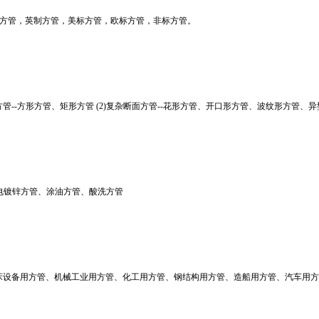
标方管，英制方管，美标方管，欧标方管，非标方管。
面方管--方形方管、矩形方管 (2)复杂断面方管--花形方管、开口形方管、波纹形方管、
 电镀锌方管、涂油方管、酸洗方管
机床设备用方管、机械工业用方管、化工用方管、钢结构用方管、造船用方管、汽车用