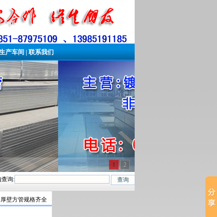
生产车间
|
联系我们
1
2
查询:
r1MoVG、10CrMo910、 15CrMo、35CrMo、40CrMo.咨询热线:139851911
皆碑的厚壁方管规格齐全