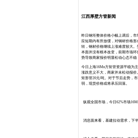
江西厚壁方管新闻
昨日钢坯整体价格小幅上调后，市
应短期内有所放缓，对钢材价格形
转，钢材价格继续上涨难度较大。
本面并没有根本改变，前期市场环
势导致商家报价明显松动心态不稳
今日上海16Mn方矩管资源平稳
涨跌意义不大，商家并未松动报价。午
矩形管20元/吨。对于节后走势
弱，现货价格或将承压回落。
纵观全国市场，今日62%市场16
消息面来看，基建拉动需求，下半年