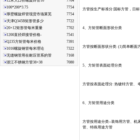
12米大口径螺旋焊管16
7764
100*200*3.75
7754
方管按生产标准分:国标方管，日
厚壁螺旋焊管现货市场莱芜
7754
天津Q345B矩形管多少
7722
20×12矩形管每米重量
7702
4、方矩管断面形状分类
1200直径焊接管价格-
7541
Q235方矩管每米价格
7391
方管按断面形状分类: (1)简单断
1016螺旋钢管每米理论
7322
无缝钢管用在耐压管系的管
7168
浙江不锈钢方管38×38
7080
5、方矩管表面处理分类
方管按表面处理分: 热镀锌方管、
6、方矩管用途分类
方管按用途分类--装饰用方管、
管、特殊用途方管