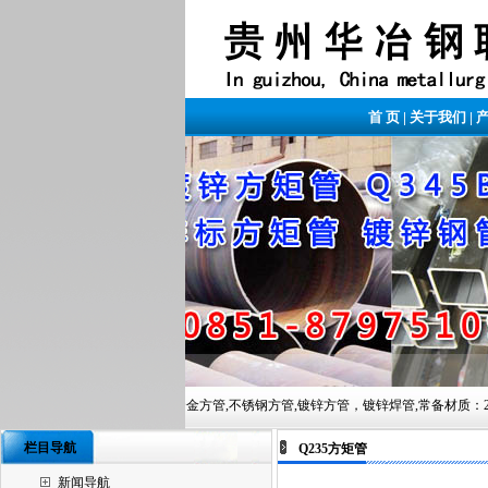
首 页
|
关于我们
|
:贵阳方管,低合金方管,不锈钢方管,镀锌方管，镀锌焊管,常备材质：20#、35#、45#、20G、40Cr
栏目导航
Q235方矩管
新闻导航