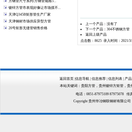
方钢管尺寸系列/方钢管规格5...
镀锌方管市表现好像让市场摸不...
天津Q345B矩形管生产厂家
天津钢材市场供应异型方管
上一个产品：没有了
20号矩形无缝管销售价格
下一个产品：
304不锈钢方管
返回上级产品
点击数：8625 录入时间：2021/3/
返回首页
|
信息导航
|
信息推荐
|
信息列表
|
产品
本站关键词：
贵阳方管
，
贵州镀锌方矩管
，
贵
电话：0851-87975109 87975078 传真
Copyright 贵州华冶钢联钢材有限公