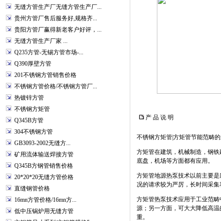
无缝方管生产厂无缝方管生产厂...
贵州方管厂售后服务好,规格齐...
贵阳方管厂赢得新老客户好评，...
无缝方管生产厂家 ...
Q235方管-无锡方管市场-...
Q390厚壁方管
201不锈钢方管销售价格
不锈钢方管价格/不锈钢方管厂...
热镀锌方管
不锈钢方矩管
产 品 说 明
Q345B方管
304不锈钢方管
不锈钢方矩管|方矩管节能范畴的
GB3093-2002无缝方...
方矩管在建筑，机械制造，钢铁
矿用流体输送焊接方管
底盘，机场等方面都有应用。
Q345B方钢管销售价格
方矩管地源热泵技术以前主要是
20*20*20无缝方管价格
况的请求较为严厉，长时间采集
直缝钢管价格
方矩管热泵技术应用于工业范畴
16mn方管价格/16mn方...
源；另一方面，可大大降低高温
低中压锅炉用无缝方管
重。